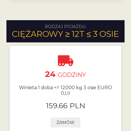
RODZAJ POJAZDU:
CIĘŻAROWY ≥ 12T ≤ 3 OSIE
24
GODZINY
Winieta 1 doba <= 12000 kg 3 osie EURO
0,I,II
159.66 PLN
ZAMÓW