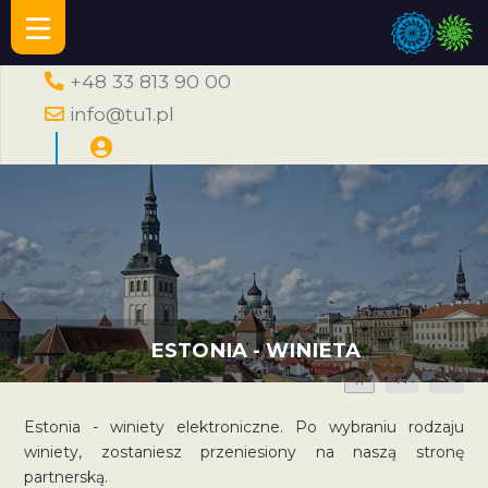
+48 33 813 90 00
info@tu1.pl
ESTONIA - WINIETA
A
A
A
Estonia - winiety elektroniczne. Po wybraniu rodzaju
winiety, zostaniesz przeniesiony na naszą stronę
partnerską.