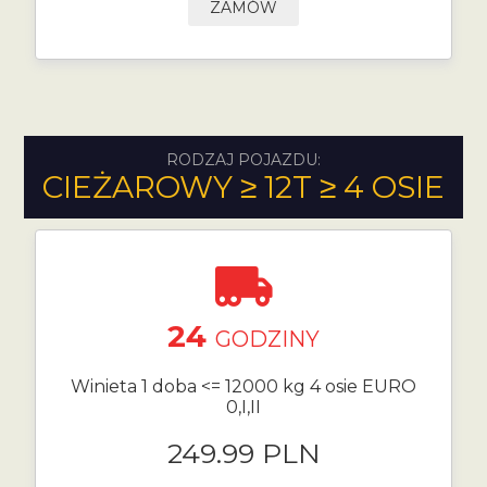
ZAMÓW
RODZAJ POJAZDU:
CIEŻAROWY ≥ 12T ≥ 4 OSIE
24
GODZINY
Winieta 1 doba <= 12000 kg 4 osie EURO
0,I,II
249.99 PLN