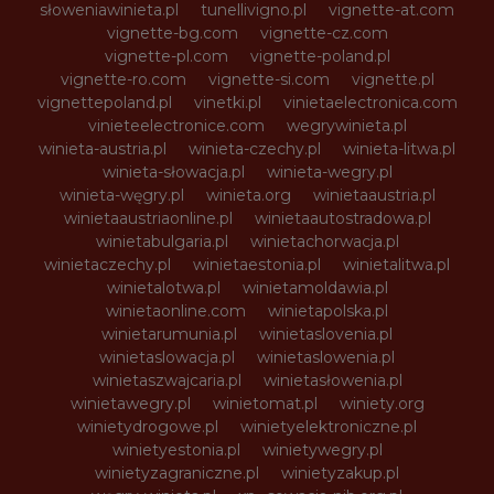
słoweniawinieta.pl
tunellivigno.pl
vignette-at.com
vignette-bg.com
vignette-cz.com
vignette-pl.com
vignette-poland.pl
vignette-ro.com
vignette-si.com
vignette.pl
vignettepoland.pl
vinetki.pl
vinietaelectronica.com
vinieteelectronice.com
wegrywinieta.pl
winieta-austria.pl
winieta-czechy.pl
winieta-litwa.pl
winieta-słowacja.pl
winieta-wegry.pl
winieta-węgry.pl
winieta.org
winietaaustria.pl
winietaaustriaonline.pl
winietaautostradowa.pl
winietabulgaria.pl
winietachorwacja.pl
winietaczechy.pl
winietaestonia.pl
winietalitwa.pl
winietalotwa.pl
winietamoldawia.pl
winietaonline.com
winietapolska.pl
winietarumunia.pl
winietaslovenia.pl
winietaslowacja.pl
winietaslowenia.pl
winietaszwajcaria.pl
winietasłowenia.pl
winietawegry.pl
winietomat.pl
winiety.org
winietydrogowe.pl
winietyelektroniczne.pl
winietyestonia.pl
winietywegry.pl
winietyzagraniczne.pl
winietyzakup.pl