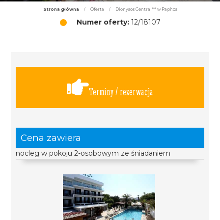
Strona główna
/
Oferta
/
Dionysos Central*** w Paphos
Numer oferty:
12/18107
Terminy / rezerwacja
Cena zawiera
nocleg w pokoju 2-osobowym ze śniadaniem