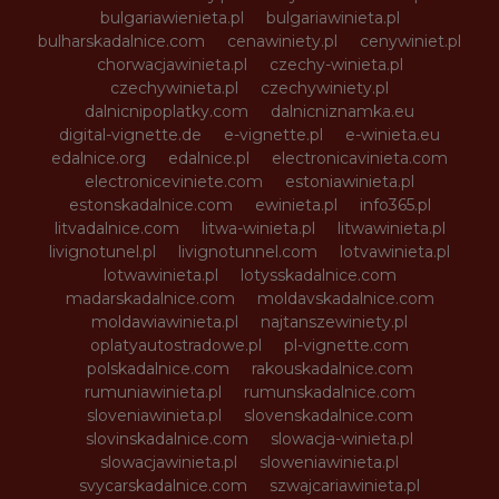
bulgariawienieta.pl
bulgariawinieta.pl
bulharskadalnice.com
cenawiniety.pl
cenywiniet.pl
chorwacjawinieta.pl
czechy-winieta.pl
czechywinieta.pl
czechywiniety.pl
dalnicnipoplatky.com
dalnicniznamka.eu
digital-vignette.de
e-vignette.pl
e-winieta.eu
edalnice.org
edalnice.pl
electronicavinieta.com
electroniceviniete.com
estoniawinieta.pl
estonskadalnice.com
ewinieta.pl
info365.pl
litvadalnice.com
litwa-winieta.pl
litwawinieta.pl
livignotunel.pl
livignotunnel.com
lotvawinieta.pl
lotwawinieta.pl
lotysskadalnice.com
madarskadalnice.com
moldavskadalnice.com
moldawiawinieta.pl
najtanszewiniety.pl
oplatyautostradowe.pl
pl-vignette.com
polskadalnice.com
rakouskadalnice.com
rumuniawinieta.pl
rumunskadalnice.com
sloveniawinieta.pl
slovenskadalnice.com
slovinskadalnice.com
slowacja-winieta.pl
slowacjawinieta.pl
sloweniawinieta.pl
svycarskadalnice.com
szwajcariawinieta.pl