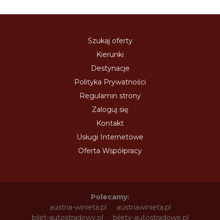
Szukaj oferty
Kierunki
Destynacje
Polityka Prywatności
Regulamin strony
Zaloguj się
Kontakt
Usługi Internetowe
Oferta Współpracy
Polecamy:
austria-winieta.pl
austriawinieta.pl
bilet-autostradowy.pl
bilety-autostradowe.pl