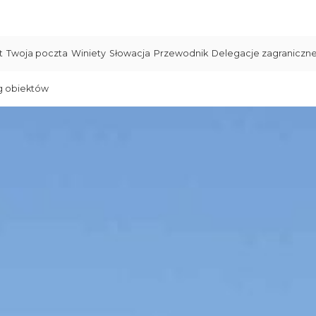
t
Twoja poczta
Winiety
Słowacja
Przewodnik
Delegacje zagraniczn
g obiektów