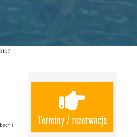
8107
Terminy / rezerwacja
bach i