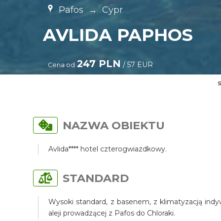
Pafos
→
Cypr
AVLIDA PAPHOS
247 PLN
/ 57 EUR
Cena od
S
NAZWA OBIEKTU
Avlida**** hotel czterogwiazdkowy.
STANDARD
Wysoki standard, z basenem, z klimatyzacją indy
aleji prowadzącej z Pafos do Chloraki.