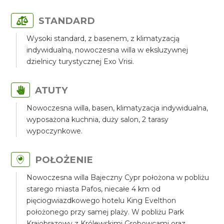
STANDARD
Wysoki standard, z basenem, z klimatyzacją
indywidualną, nowoczesna willa w eksluzywnej
dzielnicy turystycznej Exo Vrisi.
ATUTY
Nowoczesna willa, basen, klimatyzacja indywidualna,
wyposażona kuchnia, duży salon, 2 tarasy
wypoczynkowe.
POŁOŻENIE
Nowoczesna willa Bajeczny Cypr położona w pobliżu
starego miasta Pafos, niecałe 4 km od
pięciogwiazdkowego hotelu King Evelthon
położonego przy samej plaży. W pobliżu Park
Krajobrazowy z Królewskimi Grobowcami oraz