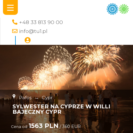
+48 33 813 90 00
info@tu1.pl
Pafos
→
Cypr
SYLWESTER NA CYPRZE W WILLI
BAJECZNY CYPR
1563 PLN
/ 360 EUR
Cena od