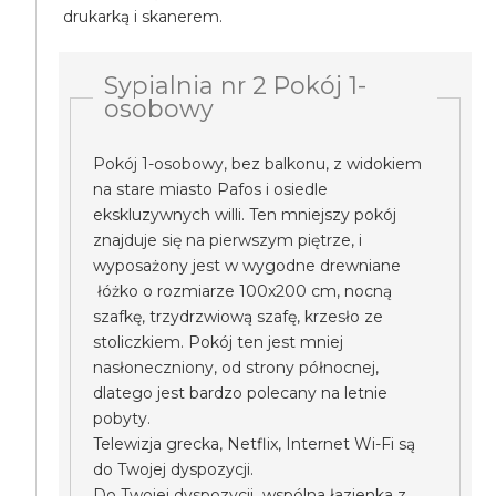
drukarką i skanerem.
Sypialnia nr 2 Pokój 1-
osobowy
Pokój 1-osobowy, bez balkonu, z widokiem
na stare miasto Pafos i osiedle
ekskluzywnych willi. Ten mniejszy pokój
znajduje się na pierwszym piętrze, i
wyposażony jest w wygodne drewniane
łóżko o rozmiarze 100x200 cm, nocną
szafkę, trzydrzwiową szafę, krzesło ze
stoliczkiem. Pokój ten jest mniej
nasłoneczniony, od strony północnej,
dlatego jest bardzo polecany na letnie
pobyty.
Telewizja grecka, Netflix, Internet Wi-Fi są
do Twojej dyspozycji.
Do Twojej dyspozycji wspólna łazienka z