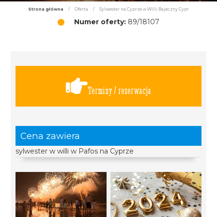
Strona główna
/
Oferta
/
Sylwester na Cyprze w Willi Bajeczny Cypr
Numer oferty:
89/18107
Terminy / rezerwacja
Cena zawiera
sylwester w willi w Pafos na Cyprze