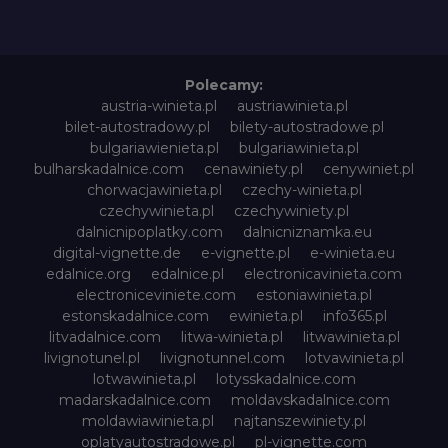
Polecamy:
austria-winieta.pl
austriawinieta.pl
bilet-autostradowy.pl
bilety-autostradowe.pl
bulgariawienieta.pl
bulgariawinieta.pl
bulharskadalnice.com
cenawiniety.pl
cenywiniet.pl
chorwacjawinieta.pl
czechy-winieta.pl
czechywinieta.pl
czechywiniety.pl
dalnicnipoplatky.com
dalnicniznamka.eu
digital-vignette.de
e-vignette.pl
e-winieta.eu
edalnice.org
edalnice.pl
electronicavinieta.com
electroniceviniete.com
estoniawinieta.pl
estonskadalnice.com
ewinieta.pl
info365.pl
litvadalnice.com
litwa-winieta.pl
litwawinieta.pl
livignotunel.pl
livignotunnel.com
lotvawinieta.pl
lotwawinieta.pl
lotysskadalnice.com
madarskadalnice.com
moldavskadalnice.com
moldawiawinieta.pl
najtanszewiniety.pl
oplatyautostradowe.pl
pl-vignette.com