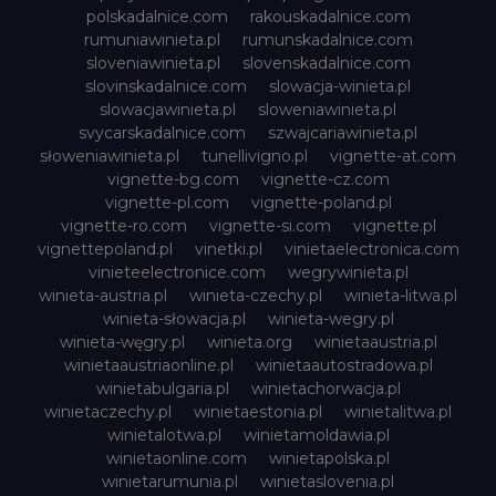
polskadalnice.com
rakouskadalnice.com
rumuniawinieta.pl
rumunskadalnice.com
sloveniawinieta.pl
slovenskadalnice.com
slovinskadalnice.com
slowacja-winieta.pl
slowacjawinieta.pl
sloweniawinieta.pl
svycarskadalnice.com
szwajcariawinieta.pl
słoweniawinieta.pl
tunellivigno.pl
vignette-at.com
vignette-bg.com
vignette-cz.com
vignette-pl.com
vignette-poland.pl
vignette-ro.com
vignette-si.com
vignette.pl
vignettepoland.pl
vinetki.pl
vinietaelectronica.com
vinieteelectronice.com
wegrywinieta.pl
winieta-austria.pl
winieta-czechy.pl
winieta-litwa.pl
winieta-słowacja.pl
winieta-wegry.pl
winieta-węgry.pl
winieta.org
winietaaustria.pl
winietaaustriaonline.pl
winietaautostradowa.pl
winietabulgaria.pl
winietachorwacja.pl
winietaczechy.pl
winietaestonia.pl
winietalitwa.pl
winietalotwa.pl
winietamoldawia.pl
winietaonline.com
winietapolska.pl
winietarumunia.pl
winietaslovenia.pl