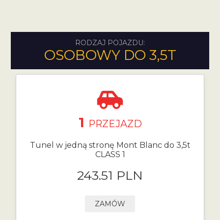
RODZAJ POJAZDU:
OSOBOWY DO 3,5T
1
PRZEJAZD
Tunel w jedną stronę Mont Blanc do 3,5t
CLASS 1
243.51 PLN
ZAMÓW