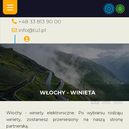
+48 33 813 90 00
info@tu1.pl
WŁOCHY - WINIETA
A
A
A
Włochy - winiety elektroniczne. Po wybraniu rodzaju
winiety, zostaniesz przeniesiony na naszą stronę
partnerską.