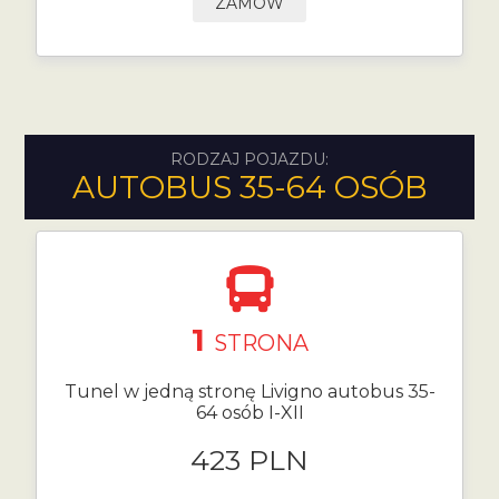
ZAMÓW
RODZAJ POJAZDU:
AUTOBUS 35-64 OSÓB
1
STRONA
Tunel w jedną stronę Livigno autobus 35-
64 osób I-XII
423 PLN