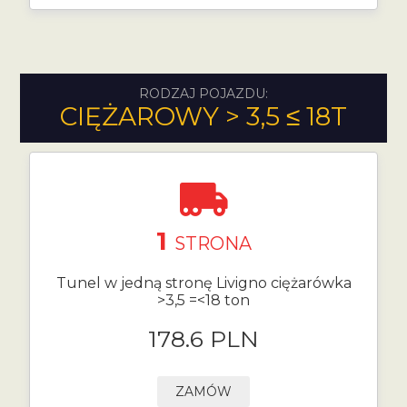
RODZAJ POJAZDU:
CIĘŻAROWY > 3,5 ≤ 18T
1
STRONA
Tunel w jedną stronę Livigno ciężarówka
>3,5 =<18 ton
178.6 PLN
ZAMÓW