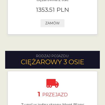
1353.51 PLN
ZAMÓW
RODZAJ POJAZDU:
CIĘŻAROWY 3 OSIE
1
PRZEJAZD
Tunel w jedną stronę Mont Blanc