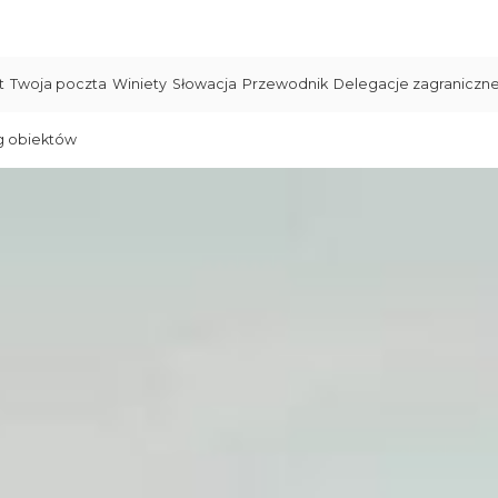
t
Twoja poczta
Winiety
Słowacja
Przewodnik
Delegacje zagraniczn
g obiektów