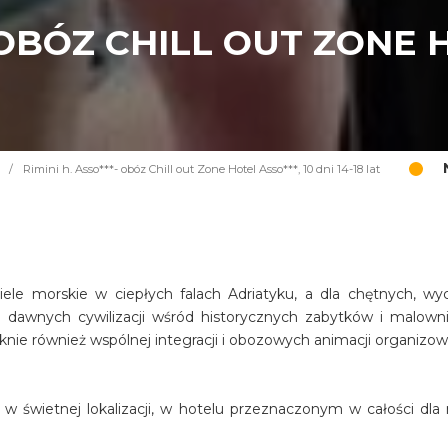
- OBÓZ CHILL OUT ZONE H
/
Rimini h. Asso***- obóz Chill out Zone Hotel Asso***, 10 dni 14-18 lat
piele morskie w ciepłych falach Adriatyku, a dla chętnych, wyc
c dawnych cywilizacji wśród historycznych zabytków i malown
knie również wspólnej integracji i obozowych animacji organizo
 w świetnej lokalizacji, w hotelu przeznaczonym w całości dla 