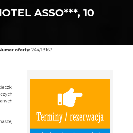
OTEL ASSO***, 10
Numer oferty:
244/18167
ieczki
iczych
wanych
Terminy / rezerwacja
naszej