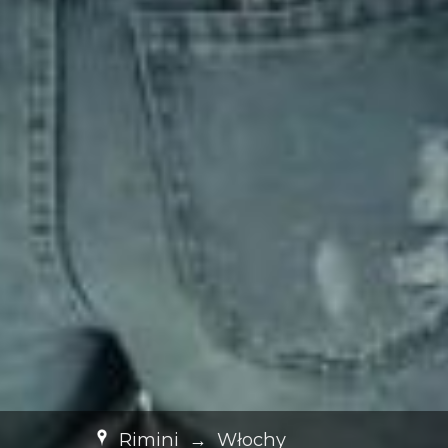
Rimini
→
Włochy